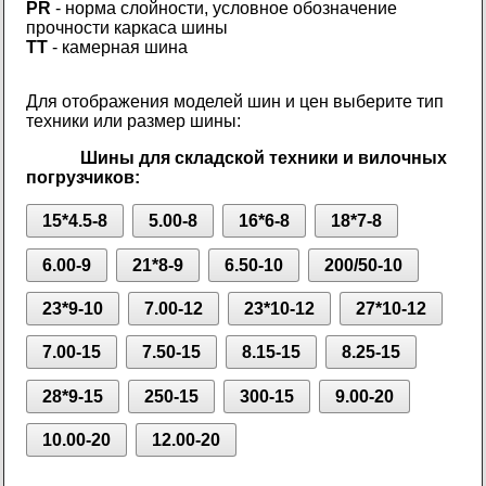
PR
- норма слойности, условное обозначение
прочности каркаса шины
TT
- камерная шина
Для отображения моделей шин и цен выберите тип
техники или размер шины:
Шины для складской техники и вилочных
погрузчиков:
15*4.5-8
5.00-8
16*6-8
18*7-8
6.00-9
21*8-9
6.50-10
200/50-10
23*9-10
7.00-12
23*10-12
27*10-12
7.00-15
7.50-15
8.15-15
8.25-15
28*9-15
250-15
300-15
9.00-20
10.00-20
12.00-20