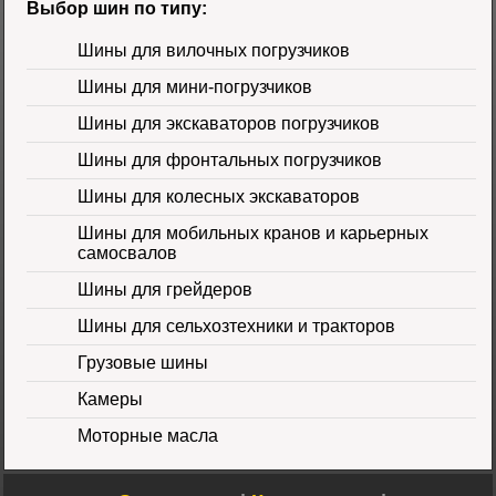
Выбор шин по типу:
Шины для вилочных погрузчиков
Шины для мини-погрузчиков
Шина 16.9-30
Шины для экскаваторов погрузчиков
14PR TL Galaxy
Цена 60000 руб.
Шины для фронтальных погрузчиков
Шины для колесных экскаваторов
Шины для мобильных кранов и карьерных
самосвалов
Шины для грейдеров
Шины для сельхозтехники и тракторов
Шина 16.9-24 16PR
IND-80 Ozka
Цена
Грузовые шины
46000 руб.
Камеры
Моторные масла