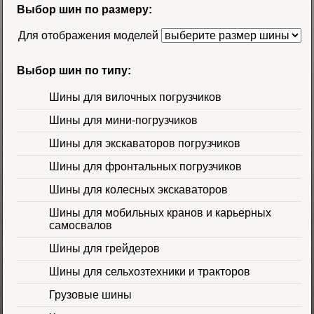
R-4 TL Galaxy
Цена
Выбор шин по размеру:
58500 руб.
Для отображения моделей
Выбор шин по типу:
Шины для вилочных погрузчиков
Шины для мини-погрузчиков
Шина 16.9-30
Шины для экскаваторов погрузчиков
14PR TL Galaxy
Цена 60000 руб.
Шины для фронтальных погрузчиков
Шины для колесных экскаваторов
Шины для мобильных кранов и карьерных
самосвалов
Шины для грейдеров
Шины для сельхозтехники и тракторов
Шина 16.9-24 16PR
IND-80 Ozka
Цена
Грузовые шины
46000 руб.