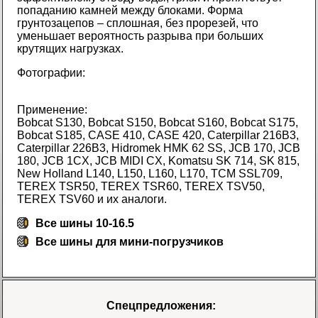
попаданию камней между блоками. Форма
грунтозацепов – сплошная, без прорезей, что
уменьшает вероятность разрыва при больших
крутящих нагрузках.
Фотографии:
Применение:
Bobcat S130, Bobcat S150, Bobcat S160, Bobcat S175,
Bobcat S185, CASE 410, CASE 420, Caterpillar 216B3,
Caterpillar 226B3, Hidromek HMK 62 SS, JCB 170, JCB
180, JCB 1CX, JCB MIDI CX, Komatsu SK 714, SK 815,
New Holland L140, L150, L160, L170, TCM SSL709,
TEREX TSR50, TEREX TSR60, TEREX TSV50,
TEREX TSV60 и их аналоги.
Все шины 10-16.5
Все
шины для мини-погрузчиков
Спецпредложения: