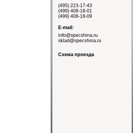
E-3/L-3 TT Naaats
(495) 223-17-43
Цена 48000 руб.
(499) 408-18-01
(499) 408-18-09
E-mail:
info@specshina.ru
sklad@specshina.ru
Схема проезда
Шина 18.4-26 12PR
R-4 TL Galaxy
Цена
58500 руб.
Шина 16.9-30
14PR TL Galaxy
Цена 60000 руб.