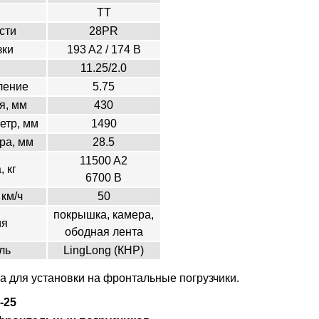
TT
сти
28PR
зки
193 A2 / 174 В
11.25/2.0
ление
5.75
я, мм
430
етр, мм
1490
ра, мм
28.5
11500 A2
, кг
6700 B
 км/ч
50
покрышка, камера,
ия
ободная лента
ль
LingLong (КНР)
 для установки на фронтальные погрузчики.
-25