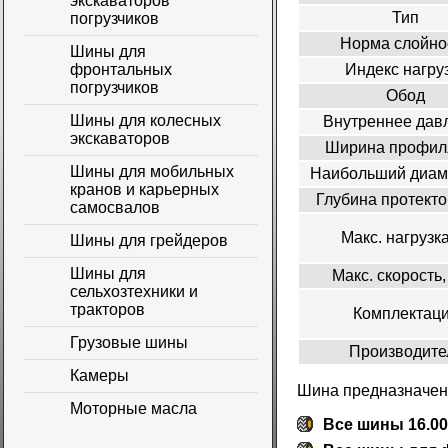
экскаваторов
Тип
погрузчиков
Норма слойно
Шины для
Индекс нагру
фронтальных
погрузчиков
Обод
Шины для колесных
Внутреннее дав
экскаваторов
Ширина профил
Шины для мобильных
Наибольший диам
кранов и карьерных
Глубина протекто
самосвалов
Макс. нагрузка
Шины для грейдеров
Шины для
Макс. скорость,
сельхозтехники и
тракторов
Комплектац
Грузовые шины
Производите
Камеры
Шина предназначена
Моторные масла
Все шины 16.00