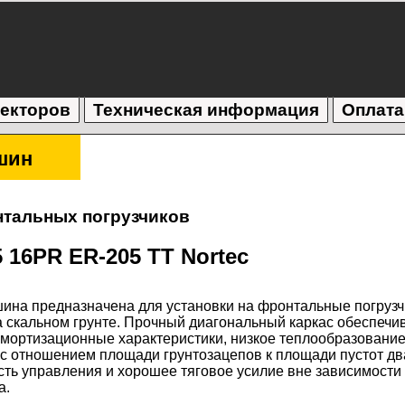
текторов
Техническая информация
Оплата
шин
тальных погрузчиков
 16PR ER-205 TT Nortec
ина предназначена для установки на фронтальные погрузч
 скальном грунте. Прочный диагональный каркас обеспечи
амортизационные характеристики, низкое теплообразовани
 с отношением площади грунтозацепов к площади пустот дв
сть управления и хорошее тяговое усилие вне зависимости
а.