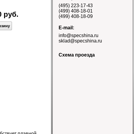
E-3/L-3 TT Naaats
(495) 223-17-43
Цена 48000 руб.
(499) 408-18-01
 руб.
(499) 408-18-09
рзину
E-mail:
info@specshina.ru
sklad@specshina.ru
Схема проезда
Шина 18.4-26 12PR
R-4 TL Galaxy
Цена
58500 руб.
Шина 16.9-30
14PR TL Galaxy
Цена 60000 руб.
бствует плавной