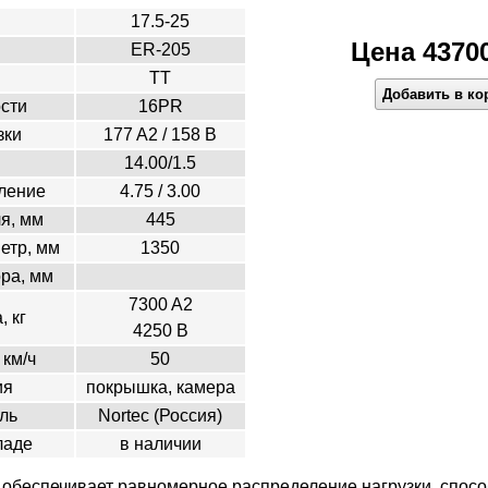
17.5-25
Цена 43700
ER-205
TT
Добавить в ко
сти
16PR
зки
177 A2 / 158 B
14.00/1.5
ление
4.75 / 3.00
я, мм
445
етр, мм
1350
ора, мм
7300 A2
, кг
4250 B
 км/ч
50
ия
покрышка, камера
ль
Nortec (Россия)
ладе
в наличии
 обеспечивает равномерное распределение нагрузки, спосо