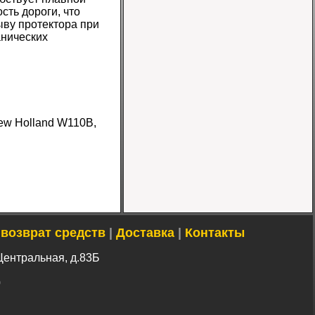
сть дороги, что
ыву протектора при
анических
Шина 16.9-24 16PR
IND-80 Ozka
Цена
New Holland W110B,
46000 руб.
 возврат средств
|
Доставка
|
Контакты
Шина 10-16.5 10PR
ER-218 TL Nortec
Центральная, д.83Б
Цена 12500 руб.
0