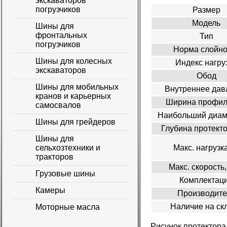
экскаваторов
погрузчиков
Размер
Модель
Шины для
фронтальных
Тип
погрузчиков
Норма слойно
Шины для колесных
Индекс нагру
экскаваторов
Обод
Шины для мобильных
Внутреннее дав
кранов и карьерных
Ширина профил
самосвалов
Наибольший диам
Шины для грейдеров
Глубина протект
Шины для
Макс. нагрузка
сельхозтехники и
тракторов
Макс. скорость,
Грузовые шины
Комплектац
Камеры
Производите
Наличие на ск
Моторные масла
Рисунок протектора