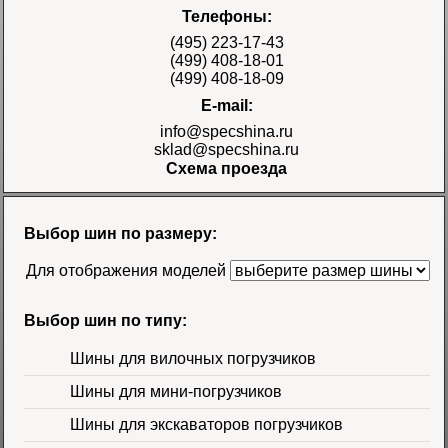
Шина 17.5-25 28PR
Телефоны:
E-3/L-3 TT Naaats
Цена 48000 руб.
(495) 223-17-43
(499) 408-18-01
(499) 408-18-09
E-mail:
info@specshina.ru
sklad@specshina.ru
Схема проезда
Шина 18.4-26 12PR
R-4 TL Galaxy
Цена
Выбор шин по размеру:
58500 руб.
Для отображения моделей
Выбор шин по типу:
Шины для вилочных погрузчиков
Шины для мини-погрузчиков
Шина 16.9-30
Шины для экскаваторов погрузчиков
14PR TL Galaxy
Цена 60000 руб.