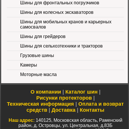
Шины для фронтальных погрузчиков
Шины для колесных экскаваторов
Шины для мобильных кранов и карьерных
самосвалов
Шины для грейдеров
Шины для сельхозтехники и тракторов
Шина 16.9-24 16PR
IND-80 Ozka
Цена
Грузовые шины
46000 руб.
Камеры
Моторные масла
О компании
|
Каталог шин
|
Рисунки протекторов
|
Техническая информация
|
Оплата и возврат
Шина 10-16.5 10PR
средств
|
Доставка
|
Контакты
ER-218 TL Nortec
Цена 12500 руб.
Наш адрес:
140125, Московская область, Раменский
район, д. Островцы, ул. Центральная, д.83Б