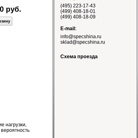
E-3/L-3 TT Naaats
(495) 223-17-43
Цена 48000 руб.
0 руб.
(499) 408-18-01
(499) 408-18-09
рзину
E-mail:
info@specshina.ru
sklad@specshina.ru
Схема проезда
Шина 18.4-26 12PR
R-4 TL Galaxy
Цена
58500 руб.
Шина 16.9-30
е нагрузки,
14PR TL Galaxy
 вероятность
Цена 60000 руб.