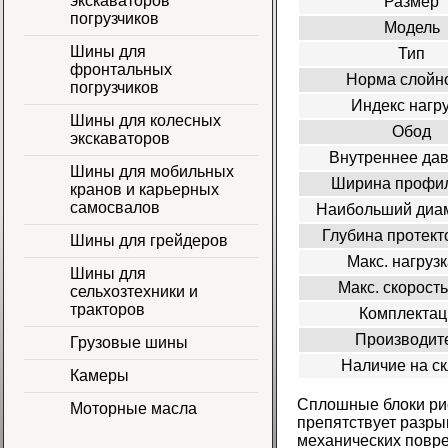
экскаваторов
Размер
погрузчиков
Модель
Шины для
Тип
фронтальных
Норма слойн
погрузчиков
Индекс нагр
Шины для колесных
Обод
экскаваторов
Внутреннее да
Шины для мобильных
Ширина профил
кранов и карьерных
самосвалов
Наибольший диам
Глубина протект
Шины для грейдеров
Макс. нагрузка
Шины для
Макс. скорость
сельхозтехники и
тракторов
Комплектац
Производит
Грузовые шины
Наличие на с
Камеры
Сплошные блоки рис
Моторные масла
препятствует разры
механических повр