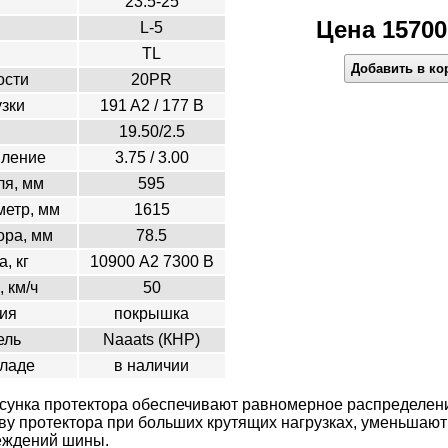
23.5-25
Цена 15700
L-5
TL
Добавить в ко
ости
20PR
узки
191 A2 / 177 В
19.50/2.5
вление
3.75 / 3.00
я, мм
595
етр, мм
1615
ора, мм
78.5
, кг
10900 А2 7300 В
, км/ч
50
ия
покрышка
ель
Naaats (КНР)
кладе
в наличии
унка протектора обеспечивают равномерное распределени
ву протектора при больших крутящих нагрузках, уменьшают
еждений шины.