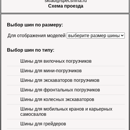
sklad@specshina.ru
Схема проезда
Шина 18.4-26 12PR
R-4 TL Galaxy
Цена
Выбор шин по размеру:
58500 руб.
Для отображения моделей
Выбор шин по типу:
Шины для вилочных погрузчиков
Шины для мини-погрузчиков
Шина 16.9-30
Шины для экскаваторов погрузчиков
14PR TL Galaxy
Цена 60000 руб.
Шины для фронтальных погрузчиков
Шины для колесных экскаваторов
Шины для мобильных кранов и карьерных
самосвалов
Шины для грейдеров