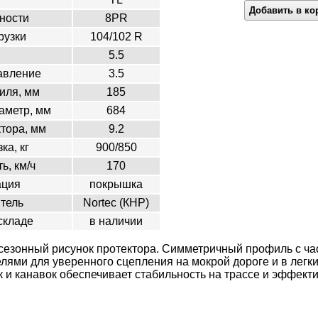
Добавить в ко
ности
8PR
рузки
104/102 R
5.5
авление
3.5
иля, мм
185
аметр, мм
684
ктора, мм
9.2
ка, кг
900/850
ь, км/ч
170
ация
покрышка
тель
Nortec (КНР)
складе
в наличии
езонный рисунок протектора. Симметричный профиль с ча
ями для уверенного сцепления на мокрой дороге и в легки
и канавок обеспечивает стабильность на трассе и эффект