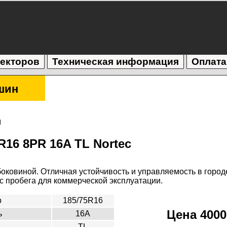
текторов
Техническая информация
Оплата
шин
ы
R16 8PR 16A TL Nortec
оковиной. Отличная устойчивость и управляемость в городе
 пробега для коммерческой эксплуатации.
р
185/75R16
Цена 4000
ь
16A
TL