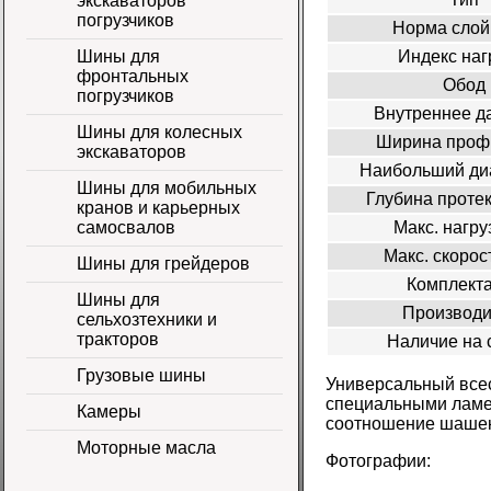
экскаваторов
погрузчиков
Норма слой
Индекс наг
Шины для
фронтальных
Обод
погрузчиков
Внутреннее д
Шины для колесных
Ширина проф
экскаваторов
Наибольший ди
Шины для мобильных
Глубина проте
кранов и карьерных
Макс. нагруз
самосвалов
Макс. скорост
Шины для грейдеров
Комплект
Шины для
Производи
сельхозтехники и
тракторов
Наличие на 
Грузовые шины
Универсальный всес
специальными ламел
Камеры
соотношение шашек 
Моторные масла
Фотографии: