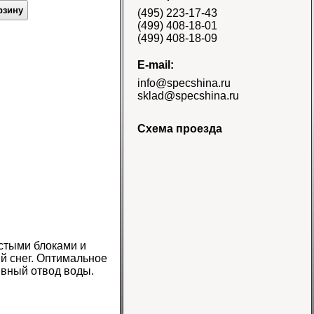
E-3/L-3 TT Naaats
рзину
(495) 223-17-43
Цена 48000 руб.
(499) 408-18-01
(499) 408-18-09
E-mail:
info@specshina.ru
sklad@specshina.ru
Схема проезда
Шина 18.4-26 12PR
R-4 TL Galaxy
Цена
58500 руб.
стыми блоками и
й снег. Оптимальное
ивный отвод воды.
Шина 16.9-30
14PR TL Galaxy
Цена 60000 руб.