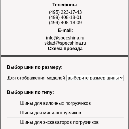
Шина 17.5-25 28PR
Телефоны:
E-3/L-3 TT Naaats
Цена 48000 руб.
(495) 223-17-43
(499) 408-18-01
(499) 408-18-09
E-mail:
info@specshina.ru
sklad@specshina.ru
Схема проезда
Шина 18.4-26 12PR
R-4 TL Galaxy
Цена
Выбор шин по размеру:
58500 руб.
Для отображения моделей
Выбор шин по типу:
Шины для вилочных погрузчиков
Шины для мини-погрузчиков
Шина 16.9-30
Шины для экскаваторов погрузчиков
14PR TL Galaxy
Цена 60000 руб.