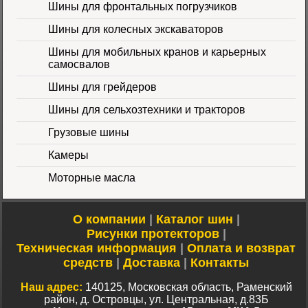
Шины для фронтальных погрузчиков
Шины для колесных экскаваторов
Шины для мобильных кранов и карьерных
самосвалов
Шины для грейдеров
Шины для сельхозтехники и тракторов
Шина 16.9-24 16PR
IND-80 Ozka
Цена
Грузовые шины
46000 руб.
Камеры
Моторные масла
О компании
|
Каталог шин
|
Рисунки протекторов
|
Техническая информация
|
Оплата и возврат
Шина 10-16.5 10PR
средств
|
Доставка
|
Контакты
ER-218 TL Nortec
Цена 12500 руб.
Наш адрес:
140125, Московская область, Раменский
район, д. Островцы, ул. Центральная, д.83Б