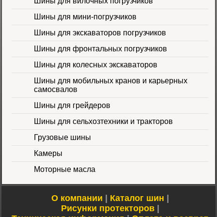
Шины для вилочных погрузчиков
Шины для мини-погрузчиков
Шина 16.9-30
Шины для экскаваторов погрузчиков
14PR TL Galaxy
Цена 60000 руб.
Шины для фронтальных погрузчиков
Шины для колесных экскаваторов
Шины для мобильных кранов и карьерных
самосвалов
Шины для грейдеров
Шины для сельхозтехники и тракторов
Шина 16.9-24 16PR
IND-80 Ozka
Цена
Грузовые шины
46000 руб.
Камеры
Моторные масла
О компании
|
Каталог шин
|
Рисунки протекторов
|