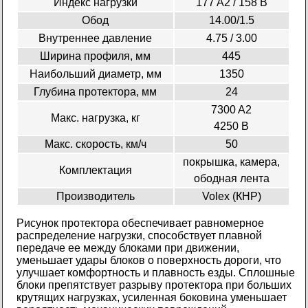
Индекс нагрузки
177 A2 / 158 B
Обод
14.00/1.5
Внутреннее давление
4.75 / 3.00
Ширина профиля, мм
445
Наибольший диаметр, мм
1350
Глубина протектора, мм
24
7300 A2
Макс. нагрузка, кг
4250 B
Макс. скорость, км/ч
50
покрышка, камера,
Комплектация
ободная лента
Производитель
Volex (КНР)
Рисунок протектора обеспечивает равномерное
распределение нагрузки, способствует плавной
передаче ее между блоками при движении,
уменьшает удары блоков о поверхность дороги, что
улучшает комфортность и плавность езды. Сплошные
блоки препятствует разрыву протектора при больших
крутящих нагрузках, усиленная боковина уменьшает