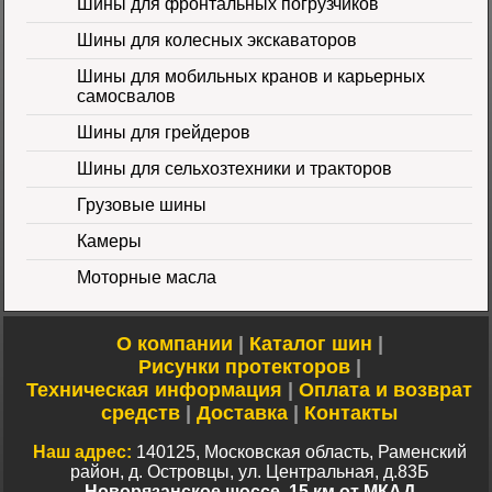
Шины для фронтальных погрузчиков
Шины для колесных экскаваторов
Шины для мобильных кранов и карьерных
самосвалов
Шины для грейдеров
Шины для сельхозтехники и тракторов
Шина 16.9-24 16PR
IND-80 Ozka
Цена
Грузовые шины
46000 руб.
Камеры
Моторные масла
О компании
|
Каталог шин
|
Рисунки протекторов
|
Техническая информация
|
Оплата и возврат
Шина 10-16.5 10PR
средств
|
Доставка
|
Контакты
ER-218 TL Nortec
Цена 12500 руб.
Наш адрес:
140125, Московская область, Раменский
район, д. Островцы, ул. Центральная, д.83Б
Новорязанское шоссе, 15 км от МКАД