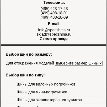
Телефоны:
E-3/L-3 TT Naaats
Цена 48000 руб.
(495) 223-17-43
(499) 408-18-01
(499) 408-18-09
E-mail:
info@specshina.ru
sklad@specshina.ru
Схема проезда
Шина 18.4-26 12PR
R-4 TL Galaxy
Цена
Выбор шин по размеру:
58500 руб.
Для отображения моделей
Выбор шин по типу:
Шины для вилочных погрузчиков
Шины для мини-погрузчиков
Шина 16.9-30
Шины для экскаваторов погрузчиков
14PR TL Galaxy
Цена 60000 руб.