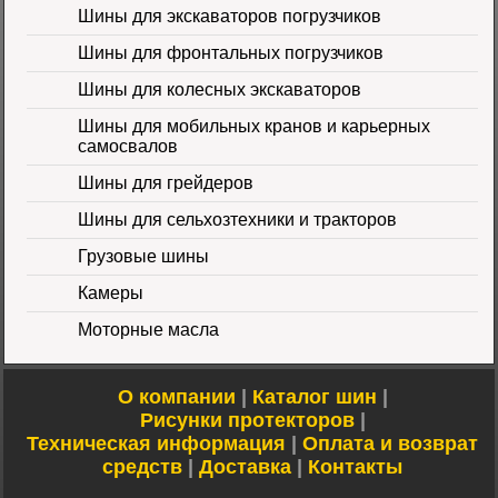
Шины для экскаваторов погрузчиков
14PR TL Galaxy
Цена 60000 руб.
Шины для фронтальных погрузчиков
Шины для колесных экскаваторов
Шины для мобильных кранов и карьерных
самосвалов
Шины для грейдеров
Шины для сельхозтехники и тракторов
Шина 16.9-24 16PR
IND-80 Ozka
Цена
Грузовые шины
46000 руб.
Камеры
Моторные масла
О компании
|
Каталог шин
|
Рисунки протекторов
|
Техническая информация
|
Оплата и возврат
Шина 10-16.5 10PR
средств
|
Доставка
|
Контакты
ER-218 TL Nortec
Цена 12500 руб.