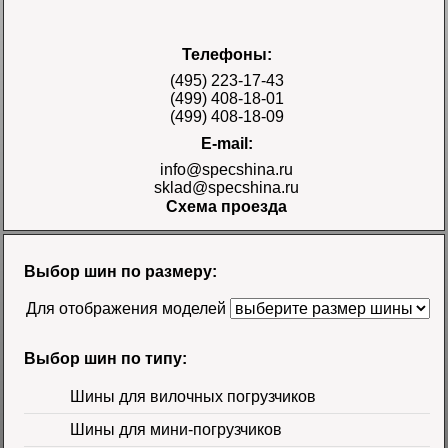
Шина 17.5-25 28PR
Телефоны:
E-3/L-3 TT Naaats
Цена 48000 руб.
(495) 223-17-43
(499) 408-18-01
(499) 408-18-09
E-mail:
info@specshina.ru
sklad@specshina.ru
Схема проезда
Шина 18.4-26 12PR
R-4 TL Galaxy
Цена
Выбор шин по размеру:
58500 руб.
Для отображения моделей
Выбор шин по типу:
Шины для вилочных погрузчиков
Шины для мини-погрузчиков
Шина 16.9-30