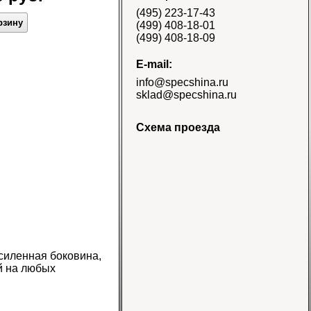
E-3/L-3 TT Naaats
(495) 223-17-43
Цена 48000 руб.
рзину
(499) 408-18-01
(499) 408-18-09
E-mail:
info@specshina.ru
sklad@specshina.ru
Схема проезда
Шина 18.4-26 12PR
R-4 TL Galaxy
Цена
58500 руб.
усиленная боковина,
й на любых
Шина 16.9-30
14PR TL Galaxy
Цена 60000 руб.