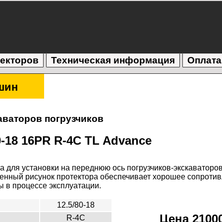
текторов
Техническая информация
Оплата
шин
аваторов погрузчиков
0-18 16PR R-4С TL Advance
 для установки на переднюю ось погрузчиков-экскаваторо
ленный рисунок протектора обеспечивает хорошее сопроти
 в процессе эксплуатации.
12.5/80-18
Цена 21000
R-4С