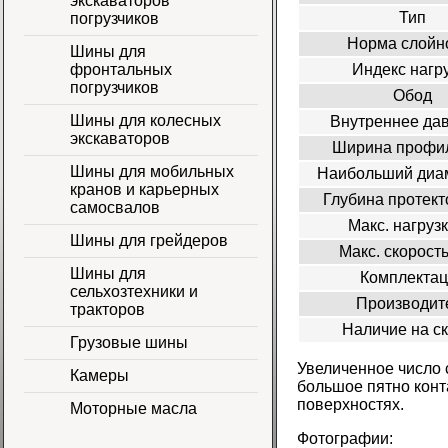
экскаваторов
Тип
погрузчиков
Норма слойн
Шины для
Индекс нагр
фронтальных
погрузчиков
Обод
Шины для колесных
Внутреннее да
экскаваторов
Ширина профи
Шины для мобильных
Наибольший диам
кранов и карьерных
Глубина протект
самосвалов
Макс. нагрузк
Шины для грейдеров
Макс. скорость
Шины для
Комплекта
сельхозтехники и
Производит
тракторов
Наличие на с
Грузовые шины
Увеличенное число 
Камеры
большое пятно конт
поверхностях.
Моторные масла
Фотографии: