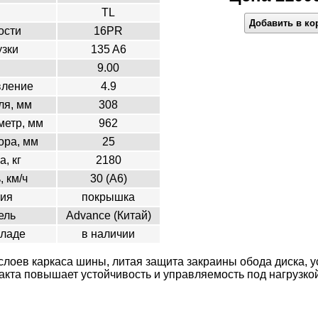
TL
Добавить в ко
ости
16PR
узки
135 A6
9.00
вление
4.9
ля, мм
308
етр, мм
962
ора, мм
25
а, кг
2180
, км/ч
30 (A6)
ция
покрышка
ель
Advance (Китай)
кладе
в наличии
слоев каркаса шины, литая защита закраины обода диска, 
акта повышает устойчивость и управляемость под нагрузко