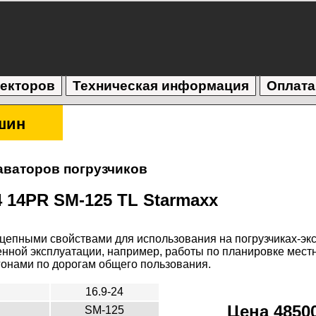
текторов
Техническая информация
Оплата
шин
аваторов погрузчиков
4 14PR SM-125 TL Starmaxx
епными свойствами для использования на погрузчиках-экс
ной эксплуатации, например, работы по планировке местн
онами по дорогам общего пользования.
16.9-24
Цена 48500
SM-125