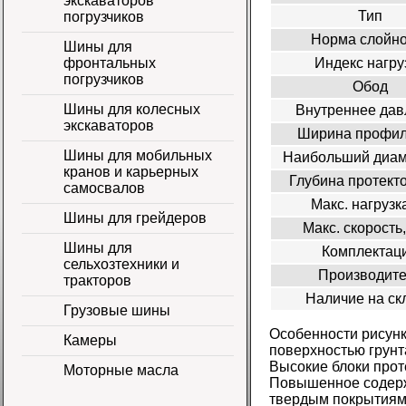
экскаваторов
Тип
погрузчиков
Норма слойно
Шины для
Индекс нагру
фронтальных
погрузчиков
Обод
Шины для колесных
Внутреннее дав
экскаваторов
Ширина профил
Шины для мобильных
Наибольший диам
кранов и карьерных
Глубина протект
самосвалов
Макс. нагрузка
Шины для грейдеров
Макс. скорость,
Шины для
Комплектац
сельхозтехники и
Производите
тракторов
Наличие на ск
Грузовые шины
Особенности рисунк
Камеры
поверхностью грунт
Высокие блоки прот
Моторные масла
Повышенное содерж
твердым покрытиям