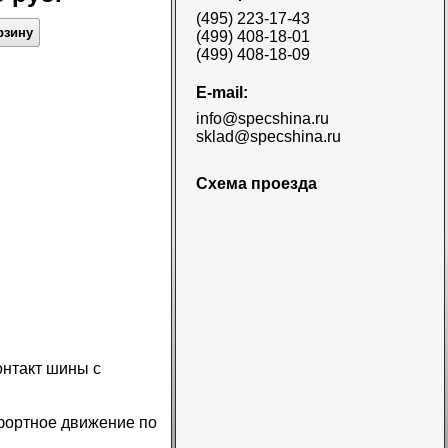
E-3/L-3 TT Naaats
(495) 223-17-43
Цена 48000 руб.
рзину
(499) 408-18-01
(499) 408-18-09
E-mail:
info@specshina.ru
sklad@specshina.ru
Схема проезда
Шина 18.4-26 12PR
R-4 TL Galaxy
Цена
58500 руб.
онтакт шины с
Шина 16.9-30
14PR TL Galaxy
фортное движение по
Цена 60000 руб.