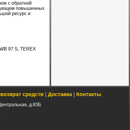
ков с обратной
ребующем повышенных
ьшой ресурс и
Шина 16.9-24 16PR
IND-80 Ozka
Цена
u WB 97 S, TEREX
46000 руб.
 возврат средств
|
Доставка
|
Контакты
Шина 10-16.5 10PR
Центральная, д.83Б
ER-218 TL Nortec
Цена 12500 руб.
0