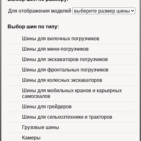
58500 руб.
Для отображения моделей
Выбор шин по типу:
Шины для вилочных погрузчиков
Шины для мини-погрузчиков
Шина 16.9-30
Шины для экскаваторов погрузчиков
14PR TL Galaxy
Цена 60000 руб.
Шины для фронтальных погрузчиков
Шины для колесных экскаваторов
Шины для мобильных кранов и карьерных
самосвалов
Шины для грейдеров
Шины для сельхозтехники и тракторов
Шина 16.9-24 16PR
IND-80 Ozka
Цена
Грузовые шины
46000 руб.
Камеры