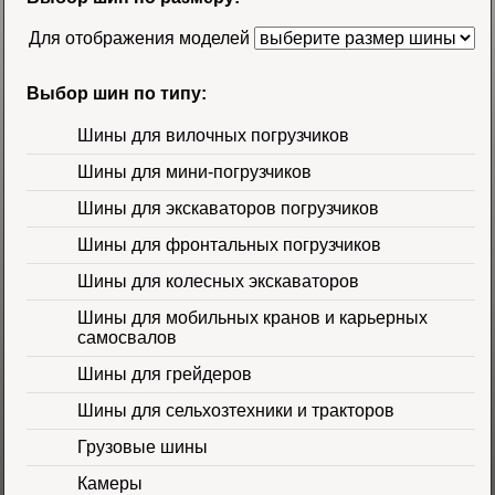
58500 руб.
Для отображения моделей
Выбор шин по типу:
Шины для вилочных погрузчиков
Шины для мини-погрузчиков
Шина 16.9-30
Шины для экскаваторов погрузчиков
14PR TL Galaxy
Цена 60000 руб.
Шины для фронтальных погрузчиков
Шины для колесных экскаваторов
Шины для мобильных кранов и карьерных
самосвалов
Шины для грейдеров
Шины для сельхозтехники и тракторов
Шина 16.9-24 16PR
IND-80 Ozka
Цена
Грузовые шины
46000 руб.
Камеры