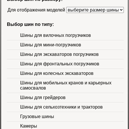
58500 руб.
Для отображения моделей
Выбор шин по типу:
Шины для вилочных погрузчиков
Шины для мини-погрузчиков
Шина 16.9-30
Шины для экскаваторов погрузчиков
14PR TL Galaxy
Цена 60000 руб.
Шины для фронтальных погрузчиков
Шины для колесных экскаваторов
Шины для мобильных кранов и карьерных
самосвалов
Шины для грейдеров
Шины для сельхозтехники и тракторов
Шина 16.9-24 16PR
IND-80 Ozka
Цена
Грузовые шины
46000 руб.
Камеры