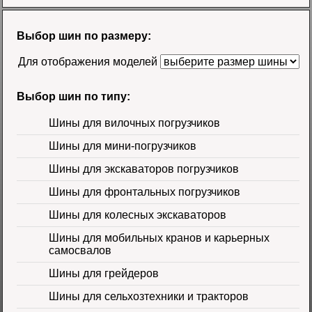
Шина 18.4-26 12PR
R-4 TL Galaxy
Цена
Выбор шин по размеру:
58500 руб.
Для отображения моделей
Выбор шин по типу:
Шины для вилочных погрузчиков
Шины для мини-погрузчиков
Шина 16.9-30
Шины для экскаваторов погрузчиков
14PR TL Galaxy
Цена 60000 руб.
Шины для фронтальных погрузчиков
Шины для колесных экскаваторов
Шины для мобильных кранов и карьерных
самосвалов
Шины для грейдеров
Шины для сельхозтехники и тракторов
Шина 16.9-24 16PR
IND-80 Ozka
Цена