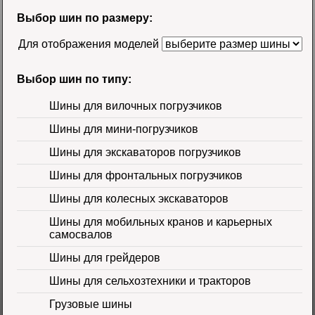
R-4 TL Galaxy
Цена
Выбор шин по размеру:
58500 руб.
Для отображения моделей
Выбор шин по типу:
Шины для вилочных погрузчиков
Шины для мини-погрузчиков
Шина 16.9-30
Шины для экскаваторов погрузчиков
14PR TL Galaxy
Цена 60000 руб.
Шины для фронтальных погрузчиков
Шины для колесных экскаваторов
Шины для мобильных кранов и карьерных
самосвалов
Шины для грейдеров
Шины для сельхозтехники и тракторов
Шина 16.9-24 16PR
IND-80 Ozka
Цена
Грузовые шины
46000 руб.