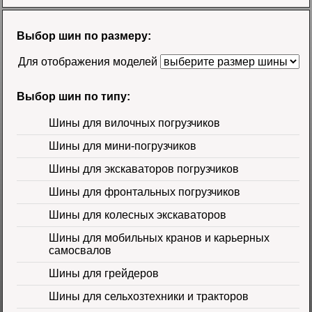
Шина 18.4-26 12PR
R-4 TL Galaxy
Цена
Выбор шин по размеру:
58500 руб.
Для отображения моделей
Выбор шин по типу:
Шины для вилочных погрузчиков
Шины для мини-погрузчиков
Шина 16.9-30
Шины для экскаваторов погрузчиков
14PR TL Galaxy
Цена 60000 руб.
Шины для фронтальных погрузчиков
Шины для колесных экскаваторов
Шины для мобильных кранов и карьерных
самосвалов
Шины для грейдеров
Шины для сельхозтехники и тракторов
Шина 16.9-24 16PR
IND-80 Ozka
Цена