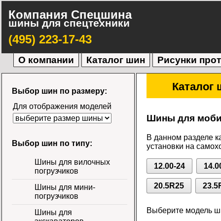
Компания Спецшина
шины для спецтехники
(495) 223-17-43
О компании
Каталог шин
Рисунки про
Каталог 
Выбор шин по размеру:
Для отображения моделей
Шины для моби
В данном разделе к
Выбор шин по типу:
установки на самох
Шины для вилочных
12.00-24
14.0
погрузчиков
20.5R25
23.5
Шины для мини-
погрузчиков
Выберите модель ши
Шины для