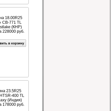
на 18.00R25
 CB-771 TL
Шина 10-16.5 8PR
stlake (КНР)
IND-02 TL Nortec
 228000 руб.
Цена 10700 руб.
вить в корзину
Шина 5.00-8 10PR
IND-04 TT Greckster
Цена 3600 руб.
на 23.5R25
HTSR-400 TL
laxy (Индия)
 178000 руб.