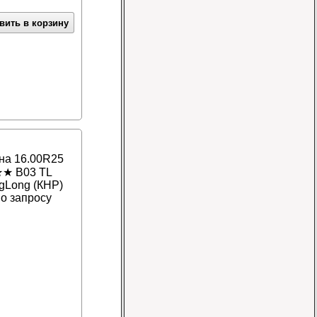
вить в корзину
Шина 16.9-24 16PR
IND-80 Ozka
Цена
46000 руб.
на 16.00R25
★ B03 TL
gLong (КНР)
о запросу
Шина 10-16.5 10PR
ER-218 TL Nortec
Цена 12500 руб.