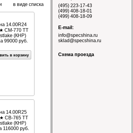
E-3/L-3 TT Naaats
и
в виде списка
(495) 223-17-43
Цена 48000 руб.
(499) 408-18-01
(499) 408-18-09
на 14.00R24
E-mail:
 CM-770 TT
info@specshina.ru
stlake (КНР)
sklad@specshina.ru
а 99000 руб.
Схема проезда
вить в корзину
Шина 18.4-26 12PR
R-4 TL Galaxy
Цена
58500 руб.
на 14.00R25
Шина 16.9-30
 CB-765 TT
14PR TL Galaxy
stlake (КНР)
Цена 60000 руб.
 116000 руб.