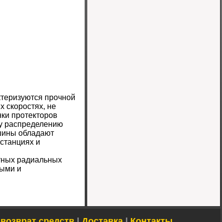
теризуются прочной
 скоростях, не
нки протекторов
му распределению
 шины обладают
истанциях и
тных радиальных
выми и
 возврат средств
|
Доставка
|
Контакты