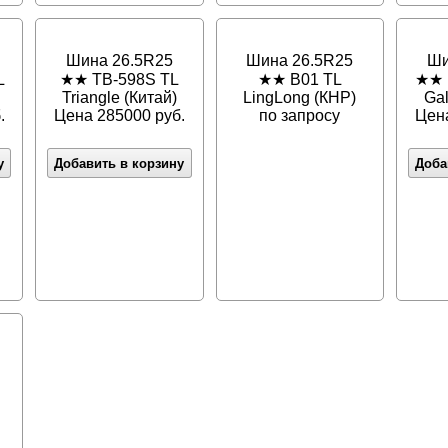
Шина 26.5R25
Шина 26.5R25
Ши
L
★★ TB-598S TL
★★ B01 TL
★★ 
Triangle (Китай)
LingLong (КНР)
Ga
.
Цена 285000 руб.
по запросу
Цена
у
Добавить в корзину
Доба