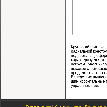
Крупногабаритные 
радиальной констру
подвергаясь деформ
характеризуется ув
нагрузки, увеличив
высокой стойкостью
продолжительных на
Вследствие вышепе
шин, фронтальные п
управляемыми.
О компании
|
Каталог шин
|
Рисунки п