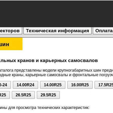
текторов
Техническая информация
Оплата
шин
льных кранов и карьерных самосвалов
аталога представлены модели крупногабаритных шин пред
одные краны, карьерные самосвалы и фронтальные погрузч
0-24
14.00R24
14.00R25
16.00R25
17.5R2
R25
26.5R25
29.5R25
ны для просмотра технических характеристик: