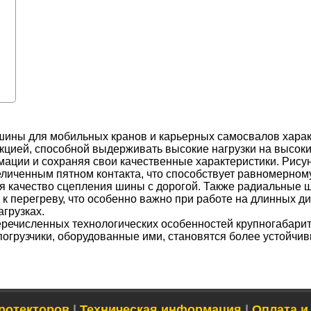
шины для мобильных кранов и карьерных самосвалов харак
кцией, способной выдерживать высокие нагрузки на высоких
ации и сохраняя свои качественные характеристики. Рису
еличенным пятном контакта, что способствует равномерно
ая качество сцепления шины с дорогой. Также радиальные
 к перегреву, что особенно важно при работе на длинных д
грузках.
речисленных технологических особенностей крупногабари
огрузчики, оборудованные ими, становятся более устойчи
ротекторов
|
Техническая информация
|
Оплата и