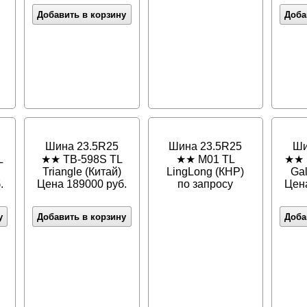
Добавить в корзину
Доба
Шина 23.5R25
Шина 23.5R25
Ши
L
★★ TB-598S TL
★★ M01 TL
★★ 
Triangle (Китай)
LingLong (КНР)
Ga
.
Цена 189000 руб.
по запросу
Цена
у
Добавить в корзину
Доба