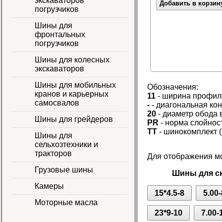
экскаваторов
Добавить в корзин
погрузчиков
Шины для
фронтальных
погрузчиков
Шины для колесных
экскаваторов
Шины для мобильных
Обозначения:
кранов и карьерных
11
- ширина профил
самосвалов
-
- диагональная ко
20
- диаметр обода 
Шины для грейдеров
PR
- норма слойнос
TT
- шинокомплект (
Шины для
сельхозтехники и
тракторов
Для отображения мо
Грузовые шины
Шины для ск
Камеры
15*4.5-8
5.00-
Моторные масла
23*9-10
7.00-