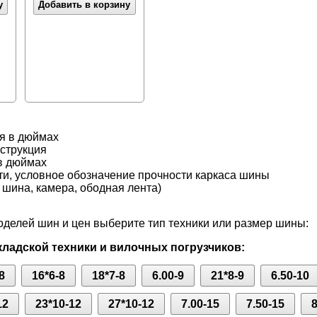
у
Добавить в корзину
я в дюймах
нструкция
в дюймах
ти, условное обозначение прочности каркаса шины
 шина, камера, ободная лента)
делей шин и цен выберите тип техники или размер шины:
ладской техники и вилочных погрузчиков:
8
16*6-8
18*7-8
6.00-9
21*8-9
6.50-10
12
23*10-12
27*10-12
7.00-15
7.50-15
8