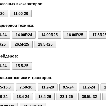
лесных экскаваторов:
-20
11.00-20
рьерной техники:
0-24
14.00R24
14.00R25
16.00R25
17.5R2
R25
26.5R25
29.5R25
рейдеров:
0-24
15.5-25
льхозтехники и тракторов:
75-15.3
7.50-16
11.2-20
9.5-24
11.2-24
1
80-24
18.4-24
18.4-26
23.1-26
30.5L-32