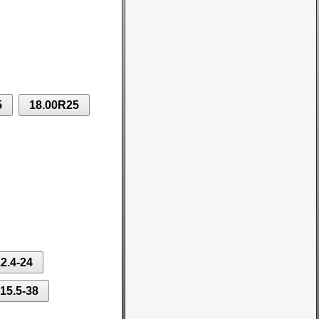
Шина 10-16.5 8PR
IND-02 TL Nortec
Цена 10700 руб.
5
18.00R25
Шина 5.00-8 10PR
IND-04 TT Greckster
Цена 3600 руб.
2.4-24
15.5-38