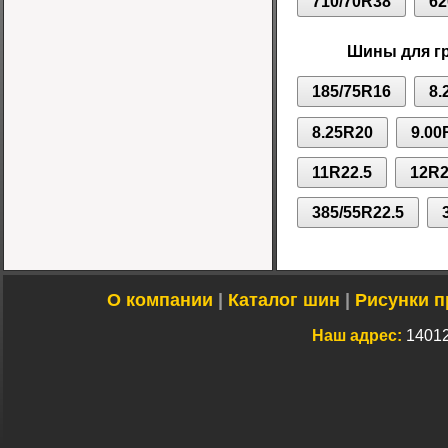
710/70R38
62
Шины для г
185/75R16
8.
8.25R20
9.00
11R22.5
12R2
385/55R22.5
О компании
|
Каталог шин
|
Рисунки п
Наш адрес:
14012