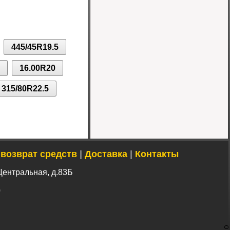
Шина 7.00-12 14PR
IND-04 TT Greckster
445/45R19.5
Цена 10500 руб.
16.00R20
315/80R22.5
 возврат средств
|
Доставка
|
Контакты
Центральная, д.83Б
0