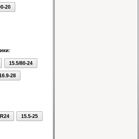
00-20
Шина 16.9-24 16PR
IND-80 Ozka
Цена
ики:
46000 руб.
15.5/80-24
16.9-28
Шина 10-16.5 10PR
ER-218 TL Nortec
0R24
15.5-25
Цена 12500 руб.