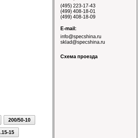
E-3/L-3 TT Naaats
(495) 223-17-43
Цена 48000 руб.
(499) 408-18-01
(499) 408-18-09
E-mail:
info@specshina.ru
sklad@specshina.ru
Схема проезда
Шина 18.4-26 12PR
R-4 TL Galaxy
Цена
58500 руб.
200/50-10
Шина 16.9-30
14PR TL Galaxy
Цена 60000 руб.
.15-15