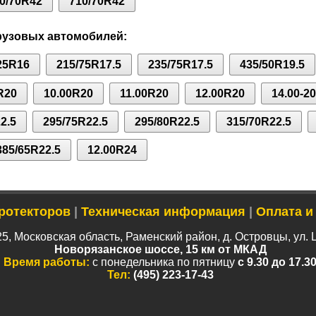
0/70R42
710/70R42
рузовых автомобилей:
25R16
215/75R17.5
235/75R17.5
435/50R19.5
R20
10.00R20
11.00R20
12.00R20
14.00-20
2.5
295/75R22.5
295/80R22.5
315/70R22.5
385/65R22.5
12.00R24
ротекторов
|
Техническая информация
|
Оплата и
5, Московская область, Раменский район, д. Островцы, ул. 
Новорязанское шоссе, 15 км от МКАД
Время работы:
с понедельника по пятницу
с 9.30 до 17.3
Тел:
(495) 223-17-43