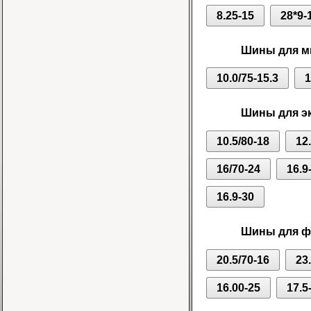
8.25-15
28*9-
Шины для ми
10.0/75-15.3
1
Шины для эк
10.5/80-18
12
16/70-24
16.9
16.9-30
Шины для фр
20.5/70-16
23
16.00-25
17.5