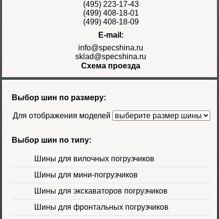
Цена 48000 руб.
(495) 223-17-43
(499) 408-18-01
(499) 408-18-09
E-mail:
info@specshina.ru
sklad@specshina.ru
Схема проезда
Шина 18.4-26 12PR
R-4 TL Galaxy
Цена
Выбор шин по размеру:
58500 руб.
Для отображения моделей
Выбор шин по типу:
Шины для вилочных погрузчиков
Шины для мини-погрузчиков
Шина 16.9-30
Шины для экскаваторов погрузчиков
14PR TL Galaxy
Цена 60000 руб.
Шины для фронтальных погрузчиков