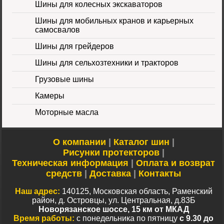
Шины для колесных экскаваторов
Шины для мобильных кранов и карьерных
самосвалов
Шины для грейдеров
Шины для сельхозтехники и тракторов
Шина 16.9-24 16PR
IND-80 Ozka
Цена
Грузовые шины
46000 руб.
Камеры
Моторные масла
О компании
|
Каталог шин
|
Рисунки протекторов
|
Техническая информация
|
Оплата и возврат
Шина 10-16.5 10PR
средств
|
Доставка
|
Контакты
ER-218 TL Nortec
Цена 12500 руб.
Наш адрес:
140125, Московская область, Раменский
район, д. Островцы, ул. Центральная, д.83Б
Новорязанское шоссе, 15 км от МКАД
Время работы:
с понедельника по пятницу
с 9.30 до